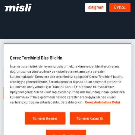
GIRIŞ YAP
ÜYE OL
Çerez Tercihinizi Bize Bildirin
İnternet sitemizdeki deneyiminizi geliştirmek, reklam ve içerikleri tercihleriniz
doğrultusunda yönetebilmek ve kişiselleştirmek amacıyla çerezler
kullanılmaktadır. Çerezlere dair tercihlerinizi aşağıdaki “Çerez Tercihleri” butonu
Futbol
Basketbol
E-Futbol
E-Basketbol
Tenis
Buz Hokeyi
Amer
aracılığıyla yönetebilirsiniz. Zorunlu çerezler dışında kalan opsiyonel çerezlerin
813
15
15
3
63
11
kullanımına onay vermek için “Tümünü Kabul Et” butonuna tıklayabilirsiniz.
Canlı Bahis
Opsiyonel çerezlerin bir kısım sağlayıcıları yurt dışında bulunduğundan, çerezlerin
Hemen Oyna
28 Canlı Maç
kullanımını aktif hale getirmeniz halinde çerezler aracılığıyla işlenen kişisel
verileriniz yurt dışına aktarılacaktır. Detaylı bilgi için:
Çerez Aydınlatma Metni
At Yarışı
Tümünü Gör
YENİ
Müşterek Bahis
Sabit İhtimalli
Tümünü Reddet
Tümünü Kabul Et
Hemen Oyna
Hemen Oyna